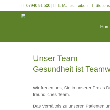
Zum
07940 91 500
|
E-Mail schreiben
|
Stetten
Inhalt
springen
Hom
Unser Team
Gesundheit ist Team
Wir freuen uns, Sie in unserer Praxis 
freundliches Team.
Das Verhältnis zu unseren Patienten 