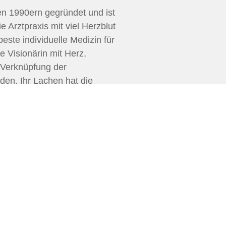
den 1990ern gegründet und ist
 Arztpraxis mit viel Herzblut
beste individuelle Medizin für
e Visionärin mit Herz,
r Verknüpfung der
den. Ihr Lachen hat die
igt sich vor ihrer Leistung
heitlichkeit ist unser