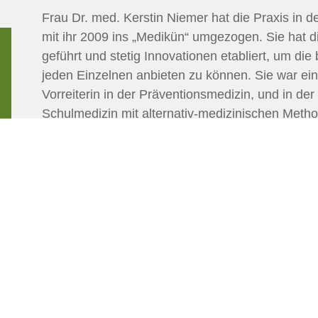
Frau Dr. med. Kerstin Niemer hat die Praxis in 
mit ihr 2009 ins „Medikün“ umgezogen. Sie hat die
geführt und stetig Innovationen etabliert, um die 
jeden Einzelnen anbieten zu können. Sie war ein
Vorreiterin in der Präventionsmedizin, und in de
Schulmedizin mit alternativ-medizinischen Metho
Praxis jeden Tag erhellt. Das gesamte Team verne
und führt diese entlang ihres Credos weiter: „Ganz
Schlüssel zum Erfolg.“